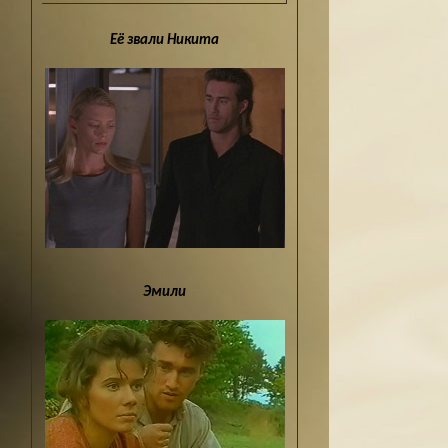
Её звали Никита
Эмили