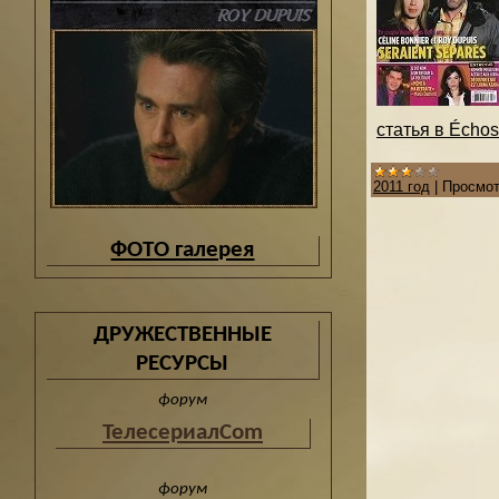
статья в Échos
2011 год
|
Просмот
ФОТО галерея
ДРУЖЕСТВЕННЫЕ
РЕСУРСЫ
форум
ТелесериалCom
форум