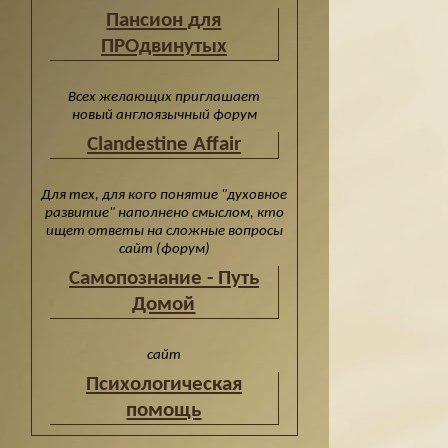
Пансион для
ПРОдвинутых
Всех желающих приглашает
новый англоязычный форум
Clandestine Affair
Для тех, для кого понятие "духовное
развитие" наполнено смыслом, кто
ищет ответы на сложные вопросы
сайт (форум)
Cамопознание - Путь
Домой
сайт
Психологическая
помощь