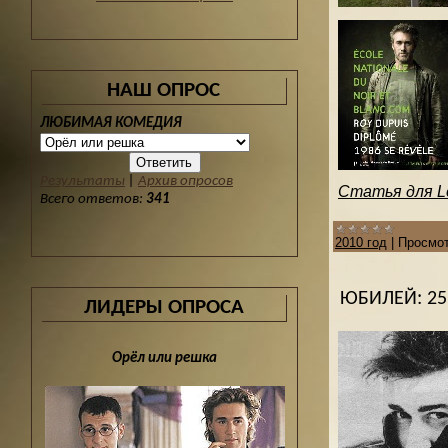
НАШ ОПРОС
ЛЮБИМАЯ КОМЕДИЯ
Результаты
|
Архив опросов
Статья для Le
Всего ответов:
341
2010 год
|
Просмот
ЮБИЛЕЙ: 25
ЛИДЕРЫ ОПРОСА
Орёл или решка