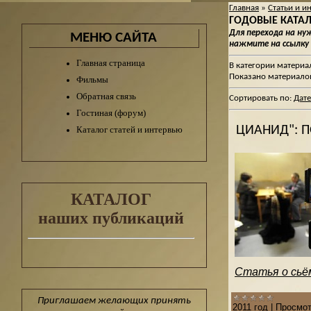
Главная
»
Статьи и и
ГОДОВЫЕ КАТАЛО
Для перехода на н
МЕНЮ САЙТА
нажмите на ссылку
Главная страница
В категории материа
Показано материало
Фильмы
Обратная связь
Сортировать по
:
Дате
Гостиная (форум)
ЦИАНИД": 
Каталог статей и интервью
КАТАЛОГ
наших публикаций
Статья о сьём
Приглашаем желающих принять
2011 год
|
Просмот