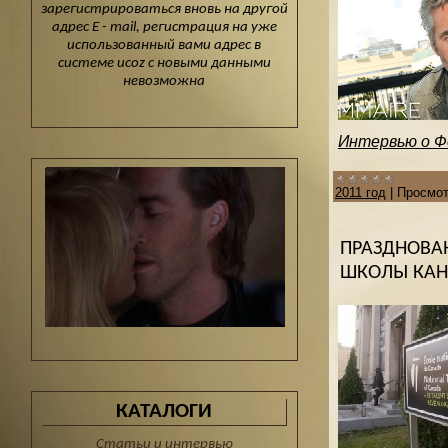
зарегистрироваться вновь на другой
адрес E - mail, регистрация на уже
использованный вами адрес в
системе ucoz с новыми данными
невозможна
Интервью о Фо
2011 год
|
Просмот
ПРАЗДНОВАН
ШКОЛЫ КАНА
КАТАЛОГИ
Статьи и интервью