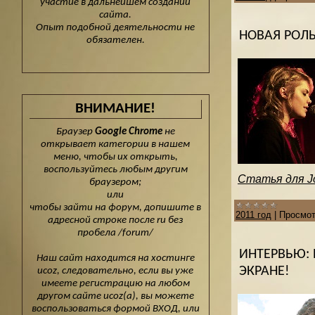
участие в дальнейшем создании
сайта.
Опыт подобной деятельности не
НОВАЯ РОЛЬ
обязателен.
ВНИМАНИЕ!
Браузер
Google Chrome
не
открывает категории в нашем
меню, чтобы их открыть,
воспользуйтесь любым другим
Статья для Jou
браузером;
или
чтобы зайти на форум, допишите в
2011 год
|
Просмот
адресной строке после ru без
пробела /forum/
ИНТЕРВЬЮ: 
Наш сайт находится на хостинге
ЭКРАНЕ!
ucoz, следовательно, если вы уже
имеете регистрацию на любом
другом сайте ucoz(а), вы можете
воспользоваться формой ВХОД, или