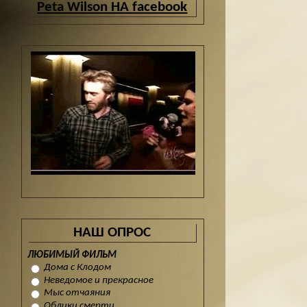
Peta Wilson НА facebook
НАШ ОПРОС
ЛЮБИМЫЙ ФИЛЬМ
Дома с Клодом
Неведомое и прекрасное
Мыс отчаяния
Облики смерти