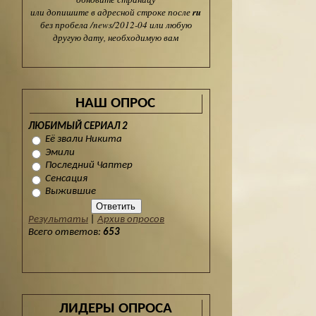
или допишите в адресной строке после
ru
без пробела /news/2012-04 или любую
другую дату, необходимую вам
НАШ ОПРОС
ЛЮБИМЫЙ СЕРИАЛ 2
Её звали Никита
Эмили
Последний Чаптер
Сенсация
Выжившие
Результаты
|
Архив опросов
Всего ответов:
653
ЛИДЕРЫ ОПРОСА