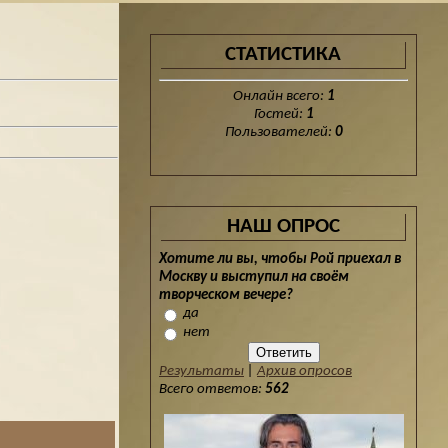
СТАТИСТИКА
Онлайн всего:
1
Гостей:
1
Пользователей:
0
НАШ ОПРОС
Хотите ли вы, чтобы Рой приехал в
Москву и выступил на своём
творческом вечере?
да
нет
Результаты
|
Архив опросов
Всего ответов:
562