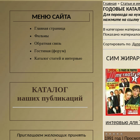
Главная
»
Статьи и и
ГОДОВЫЕ КАТАЛО
Для перехода на н
МЕНЮ САЙТА
нажмите на ссылку
Главная страница
В категории материа
Показано материало
Фильмы
Обратная связь
Сортировать по
:
Дате
Гостиная (форум)
СИМ ЖИРАР
Каталог статей и интервью
КАТАЛОГ
наших публикаций
интервью для 7
Приглашаем желающих принять
1991 год
|
Просмот