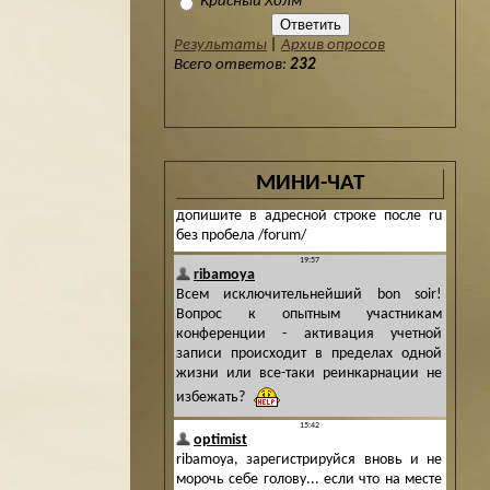
Красный Холм
Результаты
|
Архив опросов
Всего ответов:
232
МИНИ-ЧАТ