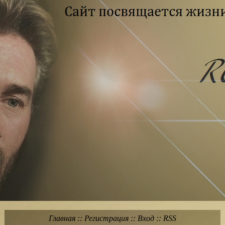
Главная
::
Регистрация
::
Вход
::
RSS