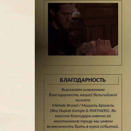
БЛАГОДАРНОСТЬ
Выражаем искреннюю
благодарность нашей бельгийской
коллеге
Michele Brunel / Мишель Брунель
(Roy Dupuis Europe & PARTNERS). Во
многом благодаря именно её
неустанному труду мы имеем
возможность быть в курсе событий,