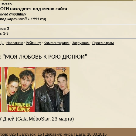
нтервью
ГИ находятся под меню сайта
ужную страницу
 под картинкой
» 1991 год
лов
:
3
в
:
1-3
·
Названию
·
Рейтингу
·
Комментариям
·
Загрузкам
·
Просмотрам
: "МОЯ ЛЮБОВЬ К РОЮ ДЮПЮИ"
 Дней (Gala MétroStar, 23 марта)
ров:
825
|
Загрузок:
15
|
Добавил:
мира
|
Дата:
16.08.2015