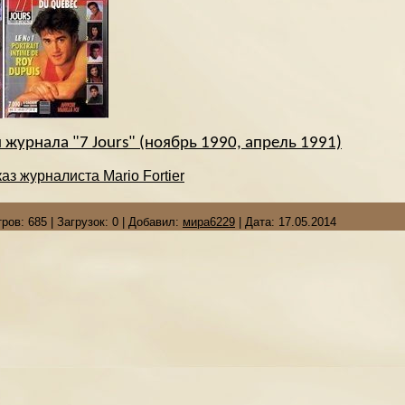
 журнала "7 Jours" (ноябрь 1990, апрель 1991)
аз журналиста Mario Fortier
ров:
685
|
Загрузок:
0
|
Добавил:
мира6229
|
Дата:
17.05.2014