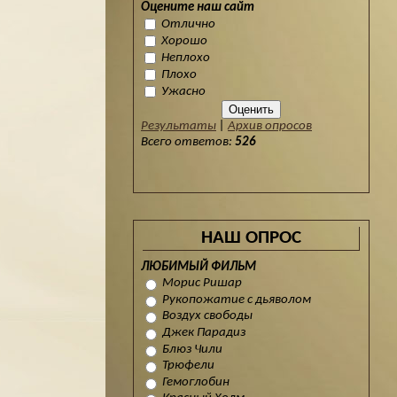
Оцените наш сайт
Отлично
Хорошо
Неплохо
Плохо
Ужасно
Результаты
|
Архив опросов
Всего ответов:
526
НАШ ОПРОС
ЛЮБИМЫЙ ФИЛЬМ
Морис Ришар
Рукопожатие с дьяволом
Воздух свободы
Джек Парадиз
Блюз Чили
Трюфели
Гемоглобин