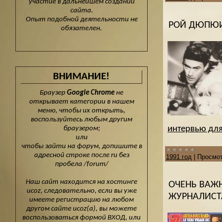
участие в дальнейшем создании
сайта.
Опыт подобной деятельности не
РОЙ ДЮПЮИ
обязателен.
ВНИМАНИЕ!
Браузер
Google Chrome
не
открывает категории в нашем
меню, чтобы их открыть,
воспользуйтесь любым другим
интервью для 
браузером;
или
чтобы зайти на форум, допишите в
адресной строке после ru без
1991 год
|
Просмот
пробела /forum/
Наш сайт находится на хостинге
ОЧЕНЬ ВАЖН
ucoz, следовательно, если вы уже
ЖУРНАЛИСТА
имеете регистрацию на любом
другом сайте ucoz(а), вы можете
воспользоваться формой ВХОД, или