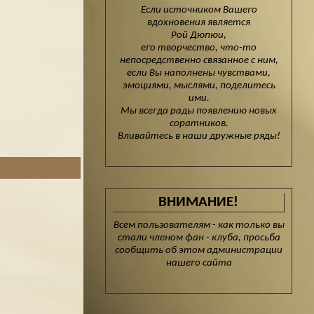
Если источником Вашего
вдохновения является
Рой Дюпюи,
его творчество, что-то
непосредственно связанное с ним,
если Вы наполнены чувствами,
эмоциями, мыслями, поделитесь
ими.
Мы всегда рады появлению новых
соратников.
Вливайтесь в наши дружные ряды!
ВНИМАНИЕ!
Всем пользователям - как только вы
стали членом фан - клуба, просьба
сообщить об этом администрации
нашего сайта