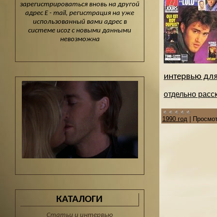
зарегистрироваться вновь на другой
адрес E - mail, регистрация на уже
использованный вами адрес в
системе ucoz с новыми данными
невозможна
интервью для
отдельно расск
1990 год
|
Просмот
КАТАЛОГИ
Статьи и интервью