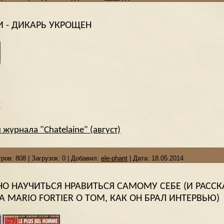
 - ДИКАРЬ УКРОЩЕН
журнала "Chatelaine" (август)
ров:
808
|
Загрузок:
0
|
Добавил:
ele-phant
|
Дата:
18.05.2014
О НАУЧИТЬСЯ НРАВИТЬСЯ САМОМУ СЕБЕ (И РАССК
 MARIO FORTIER О ТОМ, КАК ОН БРАЛ ИНТЕРВЬЮ)