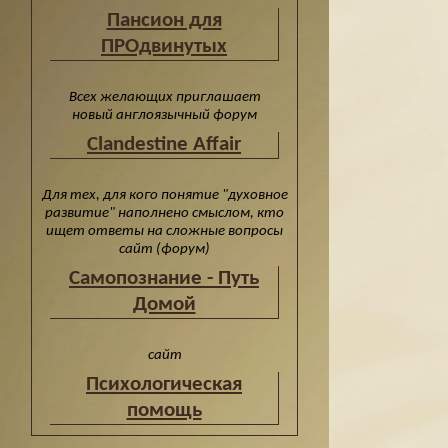
Пансион для
ПРОдвинутых
Всех желающих приглашает
новый англоязычный форум
Clandestine Affair
Для тех, для кого понятие "духовное
развитие" наполнено смыслом, кто
ищет ответы на сложные вопросы
сайт (форум)
Cамопознание - Путь
Домой
сайт
Психологическая
помощь