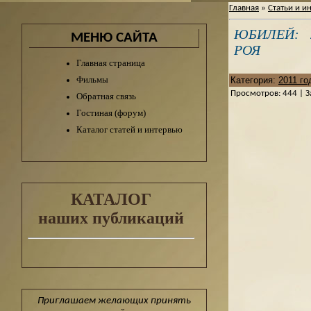
Главная
»
Статьи и и
ЮБИЛЕЙ: 
МЕНЮ САЙТА
РОЯ
Главная страница
Фильмы
Категория
:
2011 го
Просмотров
:
444
|
З
Обратная связь
Гостиная (форум)
Каталог статей и интервью
КАТАЛОГ
наших публикаций
Приглашаем желающих принять