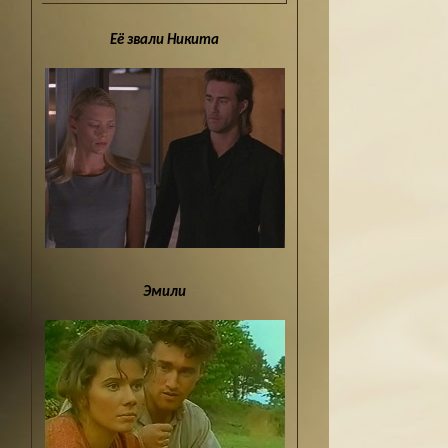
Её звали Никита
Эмили