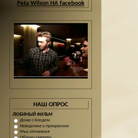
Peta Wilson НА facebook
НАШ ОПРОС
ЛЮБИМЫЙ ФИЛЬМ
Дома с Клодом
Неведомое и прекрасное
Мыс отчаяния
Облики смерти