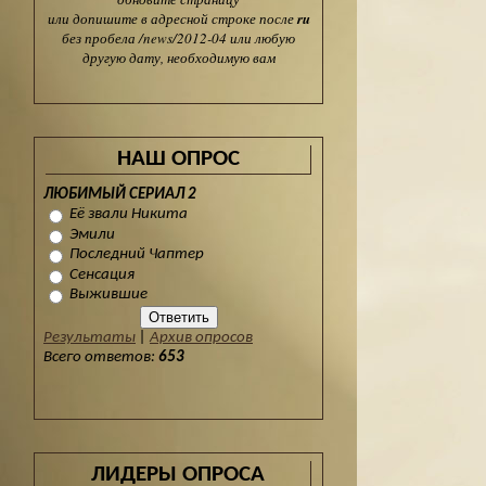
или допишите в адресной строке после
ru
без пробела /news/2012-04 или любую
другую дату, необходимую вам
НАШ ОПРОС
ЛЮБИМЫЙ СЕРИАЛ 2
Её звали Никита
Эмили
Последний Чаптер
Сенсация
Выжившие
Результаты
|
Архив опросов
Всего ответов:
653
ЛИДЕРЫ ОПРОСА