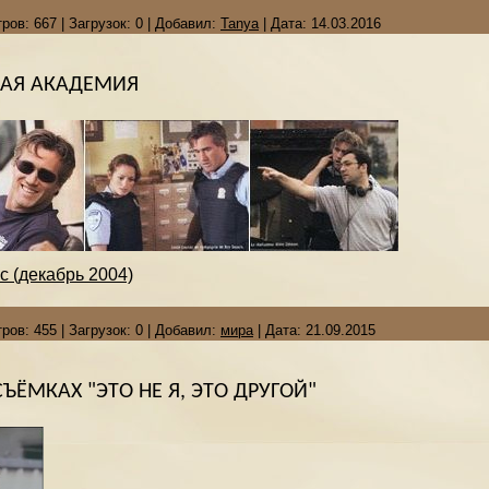
ров:
667
|
Загрузок:
0
|
Добавил:
Tanya
|
Дата:
14.03.2016
АЯ АКАДЕМИЯ
 (декабрь 2004)
ров:
455
|
Загрузок:
0
|
Добавил:
мира
|
Дата:
21.09.2015
СЪЁМКАХ "ЭТО НЕ Я, ЭТО ДРУГОЙ"