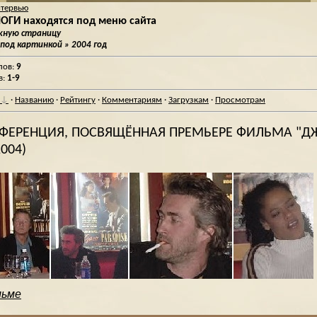
нтервью
ГИ находятся под меню сайта
ужную страницу
 под картинкой
» 2004 год
лов
:
9
в
:
1-9
·
Названию
·
Рейтингу
·
Комментариям
·
Загрузкам
·
Просмотрам
ОНФЕРЕНЦИЯ, ПОСВЯЩЁННАЯ ПРЕМЬЕРЕ ФИЛЬМА "Д
004)
льме