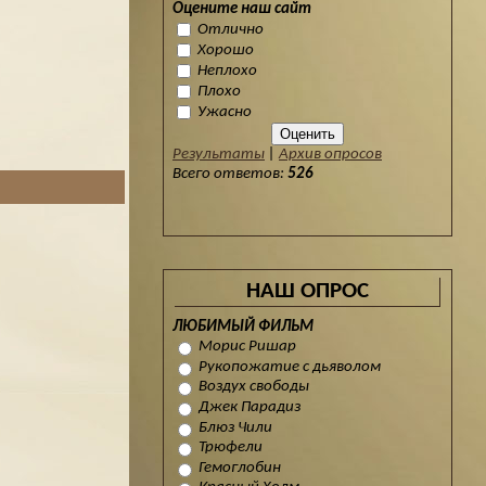
Оцените наш сайт
Отлично
Хорошо
Неплохо
Плохо
Ужасно
Результаты
|
Архив опросов
Всего ответов:
526
НАШ ОПРОС
ЛЮБИМЫЙ ФИЛЬМ
Морис Ришар
Рукопожатие с дьяволом
Воздух свободы
Джек Парадиз
Блюз Чили
Трюфели
Гемоглобин