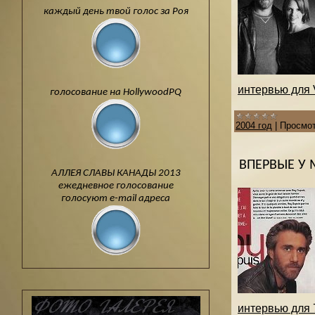
каждый день твой голос за Роя
интервью для V
голосование на HollywoodPQ
2004 год
|
Просмот
ВПЕРВЫЕ У
АЛЛЕЯ СЛАВЫ КАНАДЫ 2013
ежедневное голосование
голосуют e-mail адреса
интервью для 7