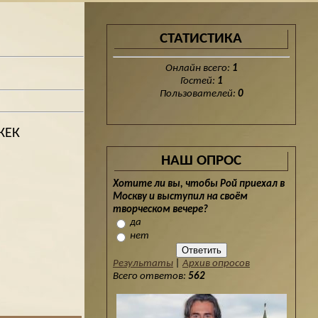
СТАТИСТИКА
Онлайн всего:
1
Гостей:
1
Пользователей:
0
ЖЕК
НАШ ОПРОС
Хотите ли вы, чтобы Рой приехал в
Москву и выступил на своём
творческом вечере?
да
нет
Результаты
|
Архив опросов
Всего ответов:
562