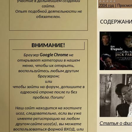
участие в дальнейшем создании
2004 год
|
Просмот
сайта.
Опыт подобной деятельности не
обязателен.
СОДЕРЖАНИЕ
ВНИМАНИЕ!
Браузер
Google Chrome
не
открывает категории в нашем
меню, чтобы их открыть,
воспользуйтесь любым другим
браузером;
или
чтобы зайти на форум, допишите в
адресной строке после ru без
пробела /forum/
Наш сайт находится на хостинге
ucoz, следовательно, если вы уже
имеете регистрацию на любом
Статья о фи
другом сайте ucoz(а), вы можете
воспользоваться формой ВХОД, или