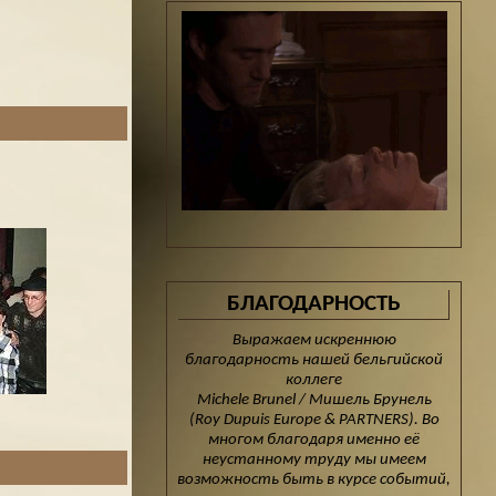
БЛАГОДАРНОСТЬ
Выражаем искреннюю
благодарность нашей бельгийской
коллеге
Michele Brunel / Мишель Брунель
(Roy Dupuis Europe & PARTNERS). Во
многом благодаря именно её
неустанному труду мы имеем
возможность быть в курсе событий,