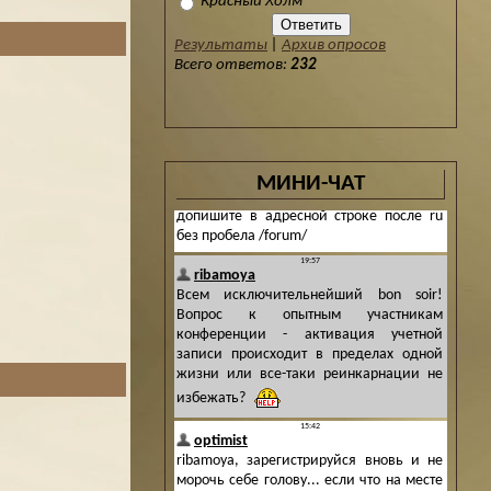
Красный Холм
Результаты
|
Архив опросов
Всего ответов:
232
МИНИ-ЧАТ