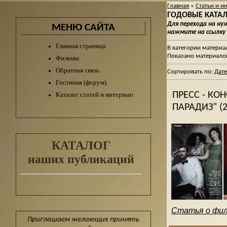
Главная
»
Статьи и и
ГОДОВЫЕ КАТАЛО
Для перехода на н
МЕНЮ САЙТА
нажмите на ссылку
Главная страница
В категории материа
Показано материало
Фильмы
Обратная связь
Сортировать по
:
Дате
Гостиная (форум)
ПРЕСС - К
Каталог статей и интервью
ПАРАДИЗ" (2
КАТАЛОГ
наших публикаций
Статья о фи
Приглашаем желающих принять