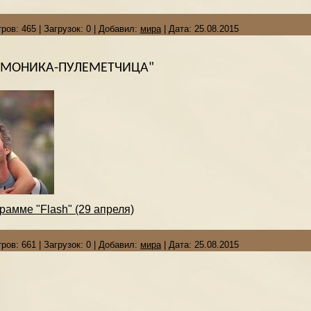
ров:
465
|
Загрузок:
0
|
Добавил:
мира
|
Дата:
25.08.2015
"МОНИКА-ПУЛЕМЕТЧИЦА"
рамме "Flash" (29 апреля)
ров:
661
|
Загрузок:
0
|
Добавил:
мира
|
Дата:
25.08.2015