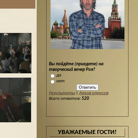
Вы пойдёте (приедете) на
творческий вечер Роя?
да
нет
Результаты
|
Архив опросов
Всего ответов:
520
УВАЖАЕМЫЕ ГОСТИ!