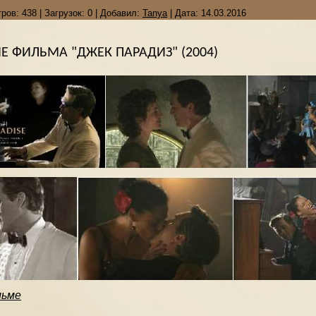
ров:
438
|
Загрузок:
0
|
Добавил:
Tanya
|
Дата:
14.03.2016
 ФИЛЬМА "ДЖЕК ПАРАДИЗ" (2004)
льме