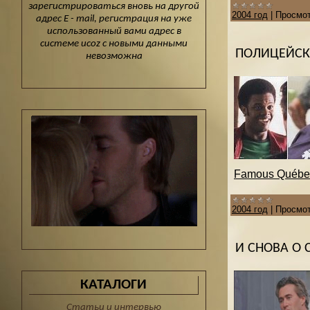
зарегистрироваться вновь на другой
2004 год
|
Просмот
адрес E - mail, регистрация на уже
использованный вами адрес в
системе ucoz с новыми данными
ПОЛИЦЕЙСК
невозможна
Famous Québec
2004 год
|
Просмот
И СНОВА О 
КАТАЛОГИ
Статьи и интервью