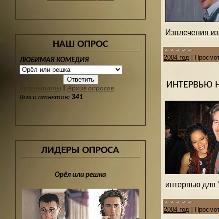
Извлечения из 
НАШ ОПРОС
2004 год
|
Просмот
ЛЮБИМАЯ КОМЕДИЯ
ИНТЕРВЬЮ 
Результаты
|
Архив опросов
Всего ответов:
341
ЛИДЕРЫ ОПРОСА
Орёл или решка
интервью для "
2004 год
|
Просмот