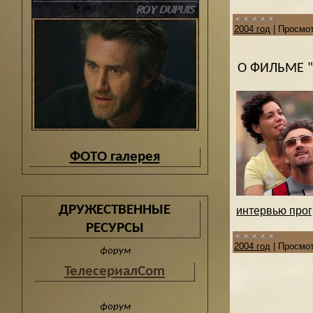
2004 год
|
Просмот
О ФИЛЬМЕ 
ФОТО галерея
ДРУЖЕСТВЕННЫЕ
интервью прог
РЕСУРСЫ
2004 год
|
Просмот
форум
ТелесериалCom
форум