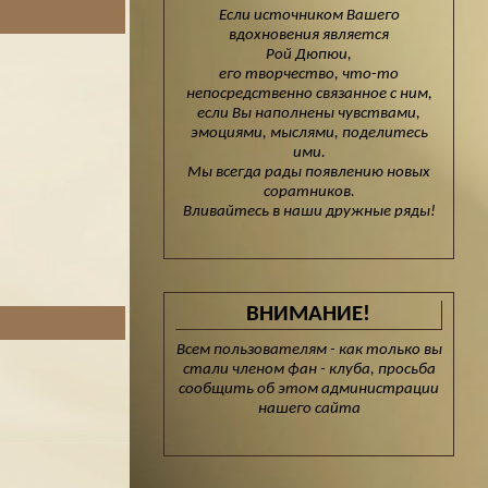
Если источником Вашего
вдохновения является
Рой Дюпюи,
его творчество, что-то
непосредственно связанное с ним,
если Вы наполнены чувствами,
эмоциями, мыслями, поделитесь
ими.
Мы всегда рады появлению новых
соратников.
Вливайтесь в наши дружные ряды!
ВНИМАНИЕ!
Всем пользователям - как только вы
стали членом фан - клуба, просьба
сообщить об этом администрации
нашего сайта