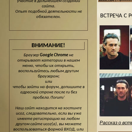
участие в дальнейшем создании
сайта.
Опыт подобной деятельности не
ВСТРЕЧА С 
обязателен.
ВНИМАНИЕ!
Браузер
Google Chrome
не
открывает категории в нашем
меню, чтобы их открыть,
воспользуйтесь любым другим
браузером;
или
чтобы зайти на форум, допишите в
адресной строке после ru без
пробела /forum/
Наш сайт находится на хостинге
ucoz, следовательно, если вы уже
имеете регистрацию на любом
Рассказ о вст
другом сайте ucoz(а), вы можете
воспользоваться формой ВХОД, или