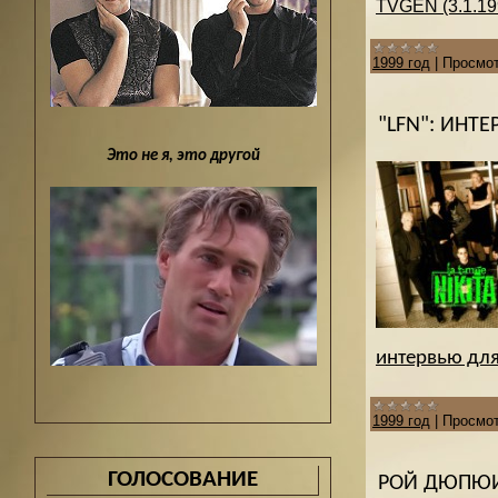
TVGEN (3.1.19
1999 год
|
Просмот
"LFN": ИНТ
Это не я, это другой
интервью для 
1999 год
|
Просмот
ГОЛОСОВАНИЕ
РОЙ ДЮПЮИ