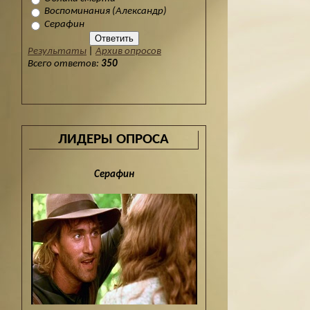
Воспоминания (Александр)
Серафин
Результаты
|
Архив опросов
Всего ответов:
350
ЛИДЕРЫ ОПРОСА
Серафин