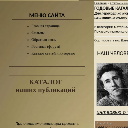
Главная
»
Статьи и и
ГОДОВЫЕ КАТАЛО
Для перехода на н
МЕНЮ САЙТА
нажмите на ссылку
Главная страница
В категории материа
Показано материало
Фильмы
Обратная связь
Сортировать по
:
Дате
Гостиная (форум)
НАШ ЧЕЛОВЕ
Каталог статей и интервью
КАТАЛОГ
наших публикаций
интервью о 
Приглашаем желающих принять
1999 год
|
Просмот