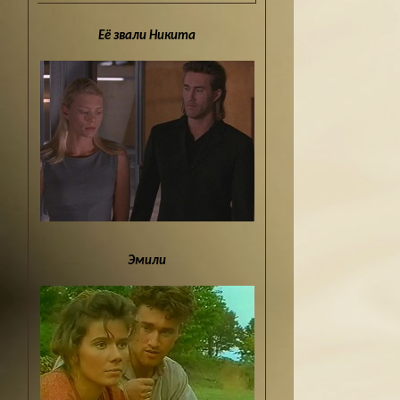
Её звали Никита
Эмили