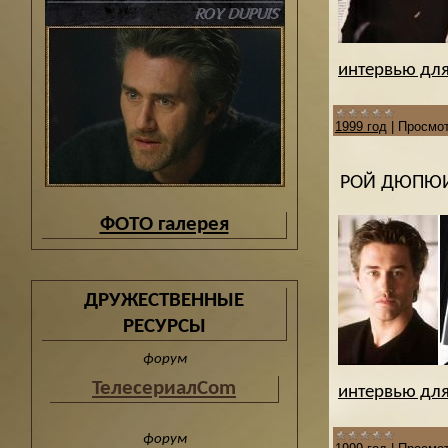
интервью для
1999 год
|
Просмот
РОЙ ДЮПЮИ
ФОТО галерея
ДРУЖЕСТВЕННЫЕ
РЕСУРСЫ
форум
ТелесериалCom
интервью для
форум