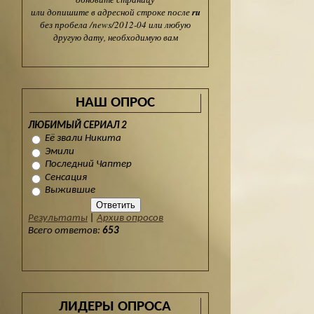
или допишите в адресной строке после
ru
без пробела /news/2012-04 или любую
другую дату, необходимую вам
НАШ ОПРОС
ЛЮБИМЫЙ СЕРИАЛ 2
Её звали Никита
Эмили
Последний Чаптер
Сенсация
Выжившие
Результаты
|
Архив опросов
Всего ответов:
653
ЛИДЕРЫ ОПРОСА