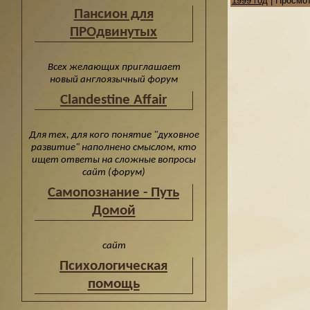
1999 год
|
Просмот
Пансион для
ПРОдвинутых
Всех желающих приглашает
новый англоязычный форум
Clandestine Affair
Для тех, для кого понятие "духовное
развитие" наполнено смыслом, кто
ищет ответы на сложные вопросы
сайт (форум)
Cамопознание - Путь
Домой
сайт
Психологическая
помощь