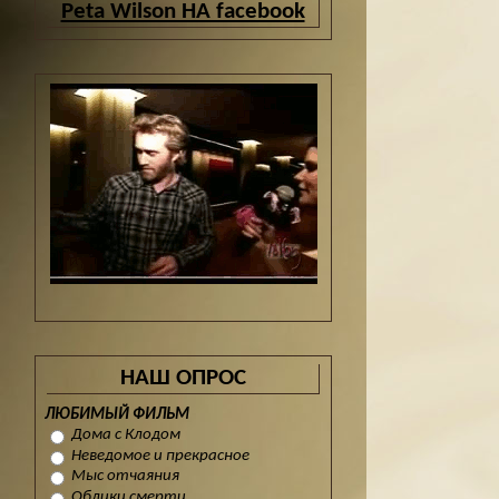
Peta Wilson НА facebook
НАШ ОПРОС
ЛЮБИМЫЙ ФИЛЬМ
Дома с Клодом
Неведомое и прекрасное
Мыс отчаяния
Облики смерти