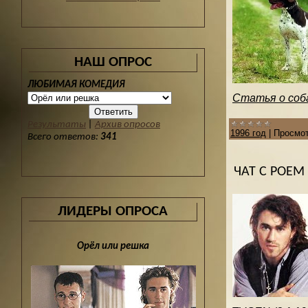
НАШ ОПРОС
ЛЮБИМАЯ КОМЕДИЯ
Статья о соб
Результаты
|
Архив опросов
1996 год
|
Просмот
Всего ответов:
341
ЧАТ С РОЕ
ЛИДЕРЫ ОПРОСА
Орёл или решка