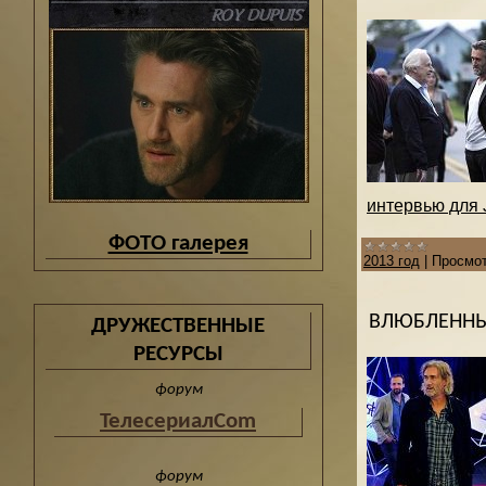
интервью для J
ФОТО галерея
2013 год
|
Просмот
ВЛЮБЛЕННЫ
ДРУЖЕСТВЕННЫЕ
РЕСУРСЫ
форум
ТелесериалCom
форум