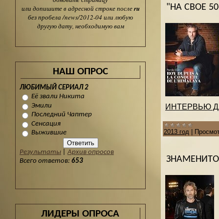
"НА СВОЕ 5
или допишите в адресной строке после
ru
без пробела /news/2012-04 или любую
другую дату, необходимую вам
НАШ ОПРОС
ЛЮБИМЫЙ СЕРИАЛ 2
Её звали Никита
Эмили
ИНТЕРВЬЮ ДЛЯ
Последний Чаптер
Сенсация
2013 год
|
Просмот
Выжившие
Результаты
|
Архив опросов
ЗНАМЕНИТОС
Всего ответов:
653
ЛИДЕРЫ ОПРОСА