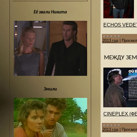
Её звали Никита
ECHOS VEDETT
2013 год
|
Просмот
МЕЖДУ ЗЕМ
Эмили
CINEPLEX (Ф
2013 год
|
Просмот