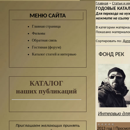
Главная
»
Статьи и и
ГОДОВЫЕ КАТАЛО
Для перехода на н
МЕНЮ САЙТА
нажмите на ссылку
Главная страница
В категории материа
Показано материало
Фильмы
Обратная связь
Сортировать по
:
Дате
Гостиная (форум)
ФОНД РЕК
Каталог статей и интервью
КАТАЛОГ
наших публикаций
Интервью для 
Приглашаем желающих принять
2013 год
|
Просмот