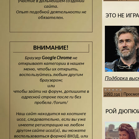
участие в дальнейшем создании
сайта.
Опыт подобной деятельности не
ЭТО НЕ ИГР
обязателен.
ВНИМАНИЕ!
Браузер
Google Chrome
не
открывает категории в нашем
меню, чтобы их открыть,
воспользуйтесь любым другим
Подборка выск
браузером;
или
чтобы зайти на форум, допишите в
1993 год
|
Просмот
адресной строке после ru без
пробела /forum/
РОЙ ДЮПЮИ
Наш сайт находится на хостинге
ucoz, следовательно, если вы уже
имеете регистрацию на любом
другом сайте ucoz(а), вы можете
воспользоваться формой ВХОД, или