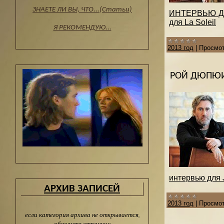
ЗНАЕТЕ ЛИ ВЫ, ЧТО...(Статьи)
ИНТЕРВЬЮ ДЛЯ 
для La Soleil
Я РЕКОМЕНДУЮ...
2013 год
|
Просмот
РОЙ ДЮПЮИ
интервью для J
АРХИВ ЗАПИСЕЙ
2013 год
|
Просмот
если категория архива не открывается,
обновите страницу