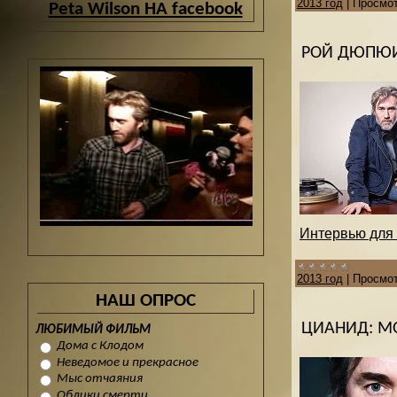
2013 год
|
Просмот
Peta Wilson НА facebook
РОЙ ДЮПЮИ
Интервью для L
2013 год
|
Просмот
НАШ ОПРОС
ЦИАНИД: М
ЛЮБИМЫЙ ФИЛЬМ
Дома с Клодом
Неведомое и прекрасное
Мыс отчаяния
Облики смерти