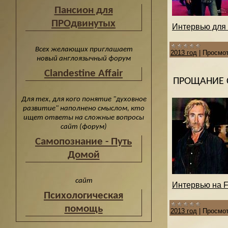
Пансион для
ПРОдвинутых
Интервью для "
Всех желающих приглашает
2013 год
|
Просмот
новый англоязычный форум
Clandestine Affair
ПРОЩАНИЕ 
Для тех, для кого понятие "духовное
развитие" наполнено смыслом, кто
ищет ответы на сложные вопросы
сайт (форум)
Cамопознание - Путь
Домой
сайт
Интервью на Fe
Психологическая
помощь
2013 год
|
Просмот