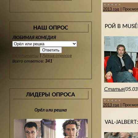
2013 год
|
Просмот
РОЙ В MUSÉ
НАШ ОПРОС
ЛЮБИМАЯ КОМЕДИЯ
Результаты
|
Архив опросов
Всего ответов:
341
Статья
(05.03
ЛИДЕРЫ ОПРОСА
2013 год
|
Просмот
Орёл или решка
VAL-JALBER