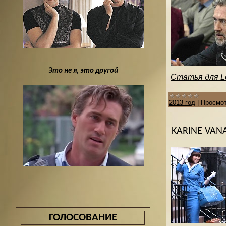
Это не я, это другой
Статья для Le
2013 год
|
Просмот
KARINE VAN
ГОЛОСОВАНИЕ