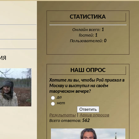
СТАТИСТИКА
Онлайн всего:
1
Гостей:
1
Пользователей:
0
ИЯ
НАШ ОПРОС
Хотите ли вы, чтобы Рой приехал в
Москву и выступил на своём
творческом вечере?
да
нет
Результаты
|
Архив опросов
Всего ответов:
562