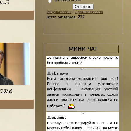
Красный Холм
..")
Результаты
|
Архив опросов
Всего ответов:
232
МИНИ-ЧАТ
2007г)