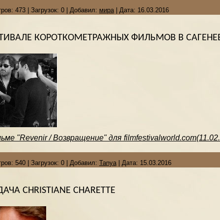
ров:
473
|
Загрузок:
0
|
Добавил:
мира
|
Дата:
16.03.2016
СТИВАЛЕ КОРОТКОМЕТРАЖНЫХ ФИЛЬМОВ В САГЕНЕ
е "Revenir / Возвращение" для filmfestivalworld.com(11.02
ров:
540
|
Загрузок:
0
|
Добавил:
Tanya
|
Дата:
15.03.2016
АЧА CHRISTIANE CHARETTE