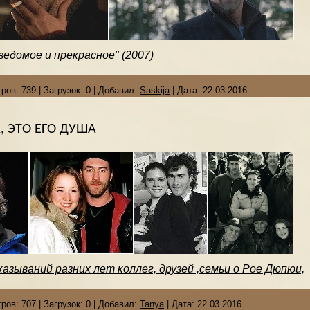
ведомое и прекрасное" (2007)
ров:
739
|
Загрузок:
0
|
Добавил:
Saskija
|
Дата:
22.03.2016
А, ЭТО ЕГО ДУША
азываний разних лет коллег, друзей ,семьи о Рое Дюпюи,
ров:
707
|
Загрузок:
0
|
Добавил:
Tanya
|
Дата:
22.03.2016