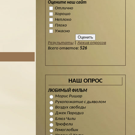
Оцените наш сайт
Отлично
Хорошо
Неплохо
Плохо
Ужасно
Результаты
|
Архив опросов
Всего ответов:
526
НАШ ОПРОС
ЛЮБИМЫЙ ФИЛЬМ
Морис Ришар
Рукопожатие с дьяволом
Воздух свободы
Джек Парадиз
Блюз Чили
Трюфели
Гемоглобин