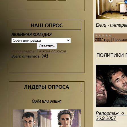
НАШ ОПРОС
Блиц - интерв
ЛЮБИМАЯ КОМЕДИЯ
2007 год
|
Просмот
Результаты
|
Архив опросов
ПОЛИТИКИ 
Всего ответов:
341
ЛИДЕРЫ ОПРОСА
Орёл или решка
Репортаж о М
26.9.2007