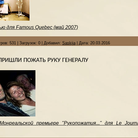
ью для Famous Quebec (май 2007)
ров:
531
|
Загрузок:
0
|
Добавил:
Saskija
|
Дата:
20.03.2016
ПРИШЛИ ПОЖАТЬ РУКУ ГЕНЕРАЛУ
онреальской премьере "Рукопожатия..." для Le Journa