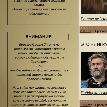
участие в дальнейшем создании
сайта.
Опыт подобной деятельности не
обязателен.
Рецензия: "Не
2007 год
|
Просмот
ВНИМАНИЕ!
ЭТО НЕ ИГР
Браузер
Google Chrome
не
открывает категории в нашем
меню, чтобы их открыть,
воспользуйтесь любым другим
браузером;
или
чтобы зайти на форум, допишите в
адресной строке после ru без
пробела /forum/
Наш сайт находится на хостинге
ucoz, следовательно, если вы уже
Подборка выск
имеете регистрацию на любом
другом сайте ucoz(а), вы можете
воспользоваться формой ВХОД, или
1993 год
|
Просмот