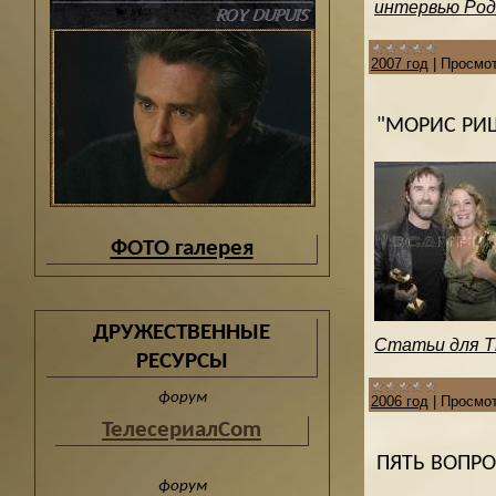
интервью Родж
2007 год
|
Просмот
"МОРИС РИШ
ФОТО галерея
ДРУЖЕСТВЕННЫЕ
Статьи для The
РЕСУРСЫ
форум
2006 год
|
Просмот
ТелесериалCom
ПЯТЬ ВОПРОС
форум