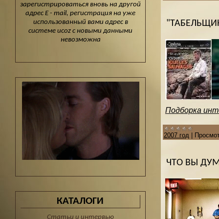
зарегистрироваться вновь на другой
адрес E - mail, регистрация на уже
использованный вами адрес в
"ТАБЕЛЬЩИК
системе ucoz с новыми данными
невозможна
Подборка инте
2007 год
|
Просмот
ЧТО ВЫ ДУМ
КАТАЛОГИ
Статьи и интервью