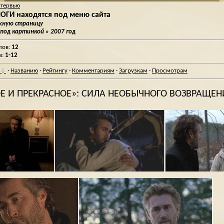
нтервью
ГИ находятся под меню сайта
ужную страницу
 под картинкой
» 2007 год
лов
:
12
в
:
1-12
·
Названию
·
Рейтингу
·
Комментариям
·
Загрузкам
·
Просмотрам
Е И ПРЕКРАСНОЕ»: СИЛА НЕОБЫЧНОГО ВОЗВРАЩЕН