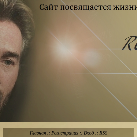
Главная
::
Регистрация
::
Вход
::
RSS