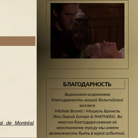
БЛАГОДАРНОСТЬ
Выражаем искреннюю
благодарность нашей бельгийской
коллеге
Michele Brunel / Мишель Брунель
(Roy Dupuis Europe & PARTNERS). Во
многом благодаря именно её
l de Montréal
неустанному труду мы имеем
возможность быть в курсе событий,