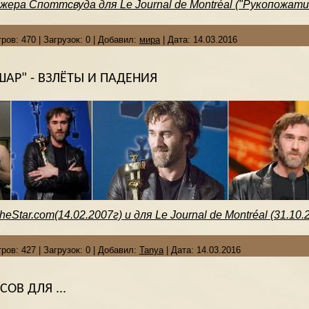
ера Споттсвуда для Le Journal de Montréal ("Рукопожатие.
ров:
470
|
Загрузок:
0
|
Добавил:
мира
|
Дата:
14.03.2016
АР" - ВЗЛЁТЫ И ПАДЕНИЯ
Star.com(14.02.2007г) и для Le Journal de Montréal (31.10.
ров:
427
|
Загрузок:
0
|
Добавил:
Tanya
|
Дата:
14.03.2016
ОВ ДЛЯ ...