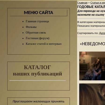
Главная
»
Статьи и и
ГОДОВЫЕ КАТАЛО
Для перехода на н
МЕНЮ САЙТА
нажмите на ссылку
Главная страница
В категории материа
Показано материало
Фильмы
Обратная связь
Сортировать по
:
Дате
Гостиная (форум)
«НЕВЕДОМО
Каталог статей и интервью
КАТАЛОГ
наших публикаций
Приглашаем желающих принять