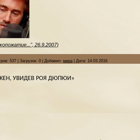
опожатие...", 26.9.2007)
ров:
537
|
Загрузок:
0
|
Добавил:
мира
|
Дата:
14.03.2016
АЖЕН, УВИДЕВ РОЯ ДЮПЮИ»