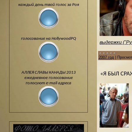
каждый день твой голос за Роя
голосование на HollywoodPQ
выдержки ("Рук
2007 год
|
Просмот
АЛЛЕЯ СЛАВЫ КАНАДЫ 2013
«Я БЫЛ СР
ежедневное голосование
голосуют e-mail адреса