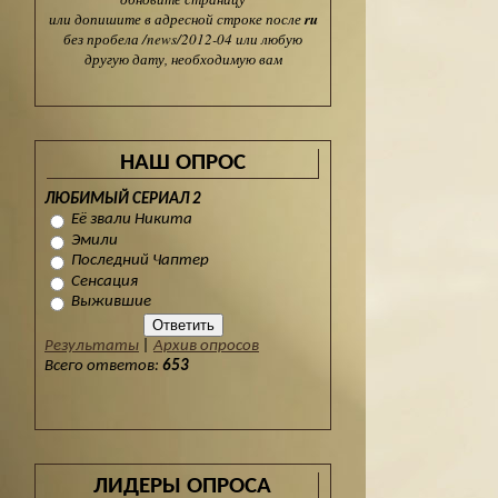
или допишите в адресной строке после
ru
без пробела /news/2012-04 или любую
другую дату, необходимую вам
НАШ ОПРОС
ЛЮБИМЫЙ СЕРИАЛ 2
Её звали Никита
Эмили
Последний Чаптер
Сенсация
Выжившие
Результаты
|
Архив опросов
Всего ответов:
653
ЛИДЕРЫ ОПРОСА