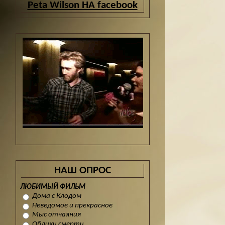
Peta Wilson НА facebook
НАШ ОПРОС
ЛЮБИМЫЙ ФИЛЬМ
Дома с Клодом
Неведомое и прекрасное
Мыс отчаяния
Облики смерти