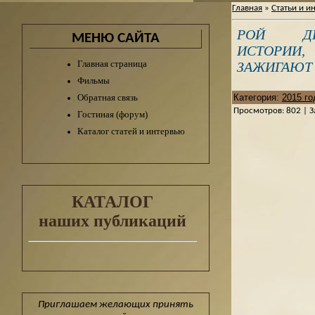
Главная
»
Статьи и и
РОЙ Д
МЕНЮ САЙТА
ИСТОРИИ
Главная страница
ЗАЖИГАЮТ
Фильмы
Обратная связь
Категория
:
2015 го
Просмотров
:
802
|
З
Гостиная (форум)
Каталог статей и интервью
КАТАЛОГ
наших публикаций
Приглашаем желающих принять