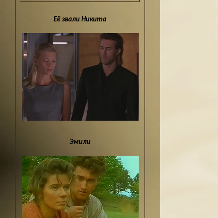
Её звали Никита
Эмили