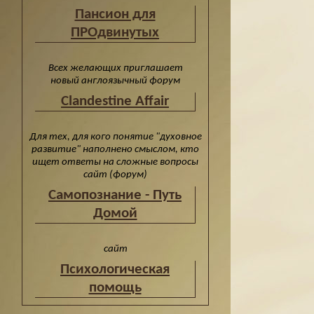
Пансион для
ПРОдвинутых
Всех желающих приглашает
новый англоязычный форум
Clandestine Affair
Для тех, для кого понятие "духовное
развитие" наполнено смыслом, кто
ищет ответы на сложные вопросы
сайт (форум)
Cамопознание - Путь
Домой
сайт
Психологическая
помощь