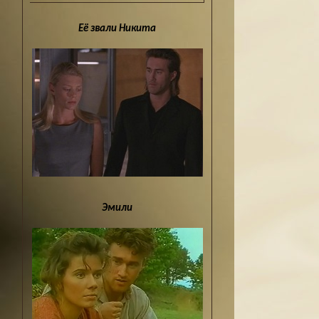
Её звали Никита
Эмили