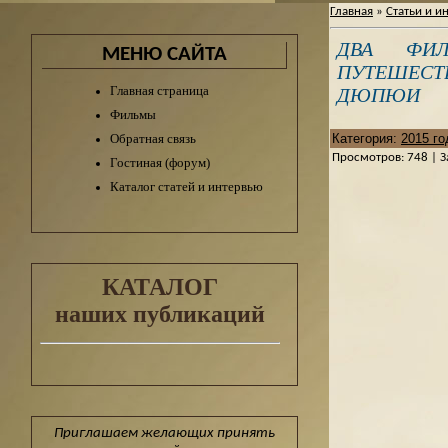
Главная
»
Статьи и и
ДВА ФИ
МЕНЮ САЙТА
ПУТЕШЕС
Главная страница
ДЮПЮИ
Фильмы
Обратная связь
Категория
:
2015 го
Просмотров
:
748
|
З
Гостиная (форум)
Каталог статей и интервью
КАТАЛОГ
наших публикаций
Приглашаем желающих принять