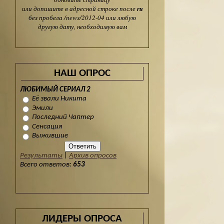
или допишите в адресной строке после
ru
без пробела /news/2012-04 или любую
другую дату, необходимую вам
НАШ ОПРОС
ЛЮБИМЫЙ СЕРИАЛ 2
Её звали Никита
Эмили
Последний Чаптер
Сенсация
Выжившие
Результаты
|
Архив опросов
Всего ответов:
653
ЛИДЕРЫ ОПРОСА