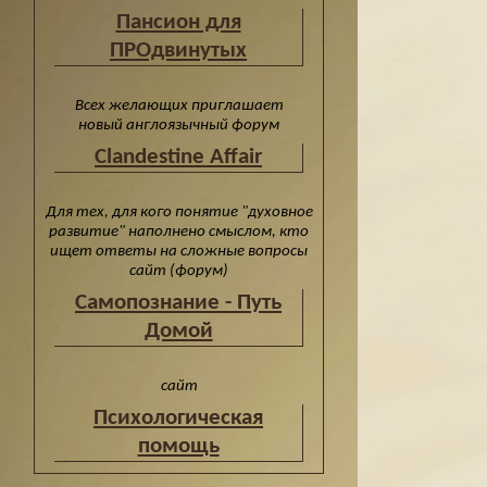
Пансион для
ПРОдвинутых
Всех желающих приглашает
новый англоязычный форум
Clandestine Affair
Для тех, для кого понятие "духовное
развитие" наполнено смыслом, кто
ищет ответы на сложные вопросы
сайт (форум)
Cамопознание - Путь
Домой
сайт
Психологическая
помощь