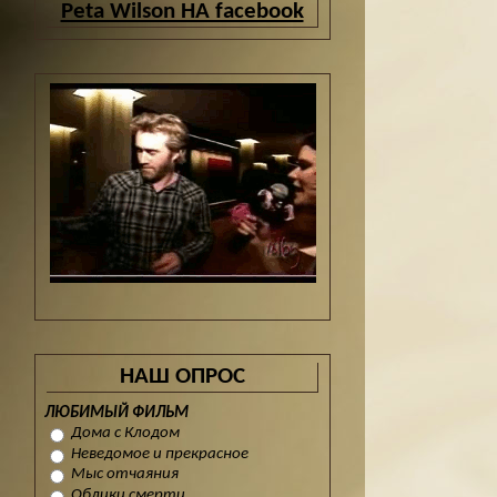
Peta Wilson НА facebook
НАШ ОПРОС
ЛЮБИМЫЙ ФИЛЬМ
Дома с Клодом
Неведомое и прекрасное
Мыс отчаяния
Облики смерти