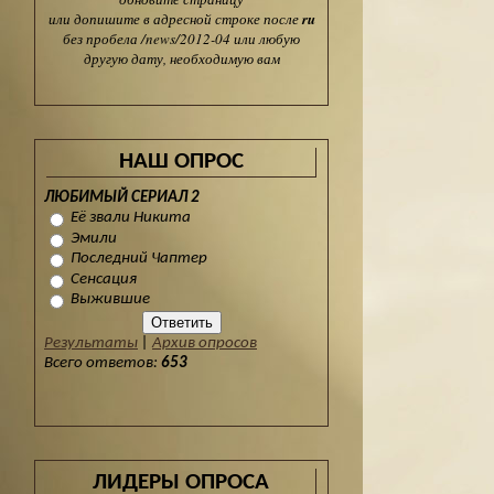
или допишите в адресной строке после
ru
без пробела /news/2012-04 или любую
другую дату, необходимую вам
НАШ ОПРОС
ЛЮБИМЫЙ СЕРИАЛ 2
Её звали Никита
Эмили
Последний Чаптер
Сенсация
Выжившие
Результаты
|
Архив опросов
Всего ответов:
653
ЛИДЕРЫ ОПРОСА