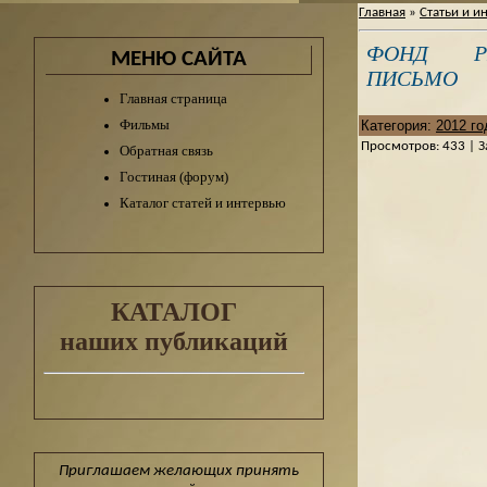
Главная
»
Статьи и и
ФОНД Р
МЕНЮ САЙТА
ПИСЬМО
Главная страница
Фильмы
Категория
:
2012 го
Просмотров
:
433
|
З
Обратная связь
Гостиная (форум)
Каталог статей и интервью
КАТАЛОГ
наших публикаций
Приглашаем желающих принять