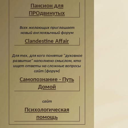
Пансион для
ПРОдвинутых
Всех желающих приглашает
новый англоязычный форум
Clandestine Affair
Для тех, для кого понятие "духовное
развитие" наполнено смыслом, кто
ищет ответы на сложные вопросы
сайт (форум)
Cамопознание - Путь
Домой
сайт
Психологическая
помощь