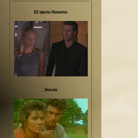
Её звали Никита
Эмили