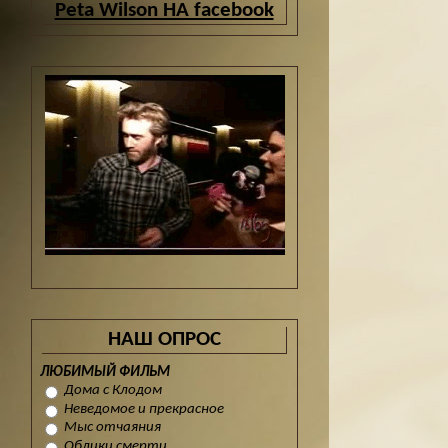
Peta Wilson НА facebook
НАШ ОПРОС
ЛЮБИМЫЙ ФИЛЬМ
Дома с Клодом
Неведомое и прекрасное
Мыс отчаяния
Облики смерти