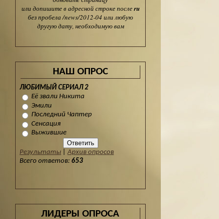
или допишите в адресной строке после
ru
без пробела /news/2012-04 или любую
другую дату, необходимую вам
НАШ ОПРОС
ЛЮБИМЫЙ СЕРИАЛ 2
Её звали Никита
Эмили
Последний Чаптер
Сенсация
Выжившие
Результаты
|
Архив опросов
Всего ответов:
653
ЛИДЕРЫ ОПРОСА