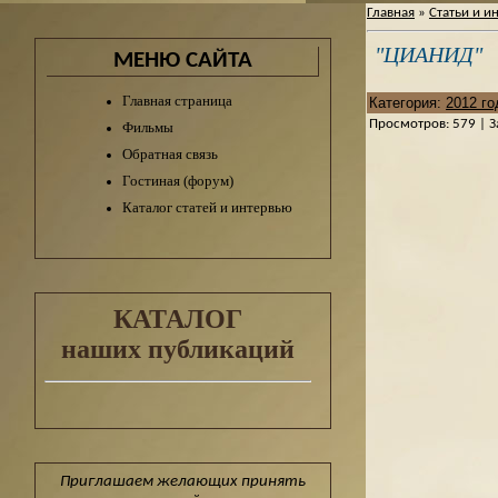
Главная
»
Статьи и и
"ЦИАНИД"
МЕНЮ САЙТА
Главная страница
Категория
:
2012 го
Просмотров
:
579
|
З
Фильмы
Обратная связь
Гостиная (форум)
Каталог статей и интервью
КАТАЛОГ
наших публикаций
Приглашаем желающих принять