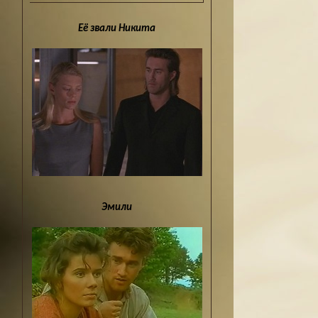
Её звали Никита
Эмили