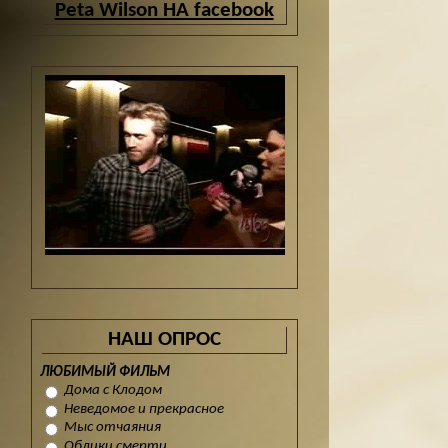
Peta Wilson НА facebook
НАШ ОПРОС
ЛЮБИМЫЙ ФИЛЬМ
Дома с Клодом
Неведомое и прекрасное
Мыс отчаяния
Облики смерти