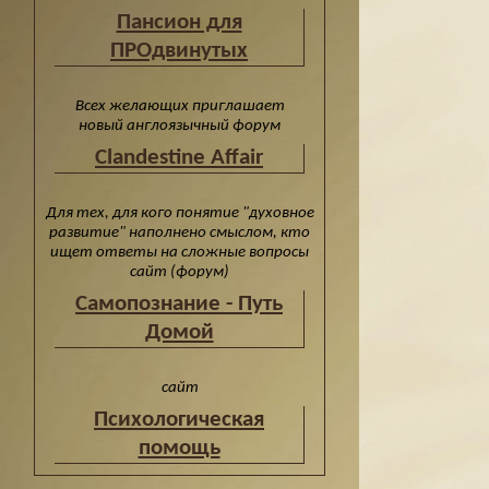
Пансион для
ПРОдвинутых
Всех желающих приглашает
новый англоязычный форум
Clandestine Affair
Для тех, для кого понятие "духовное
развитие" наполнено смыслом, кто
ищет ответы на сложные вопросы
сайт (форум)
Cамопознание - Путь
Домой
сайт
Психологическая
помощь